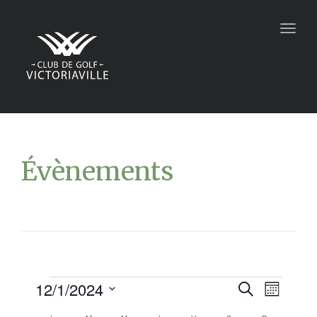
Togg
navig
Évènements
12/1/2024
Recher
Navi
Recherche
Mois
Sélectionnez
de