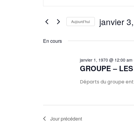
mot-
et
clé.
Rechercher
janvier 3
Aujourd’hui
navigation
Évènements
Sélectionnez
par
une
En cours
mot-
de
date.
clé.
vues
janvier 1, 1970 @ 12:00 am
GROUPE – LES
Évènements
Départs du groupe entr
Jour précédent