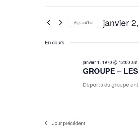
mot-
et
clé.
Rechercher
janvier 2
Aujourd’hui
navigation
Évènements
Sélectionnez
par
une
En cours
mot-
de
date.
clé.
vues
janvier 1, 1970 @ 12:00 am
GROUPE – LES
Évènements
Départs du groupe entr
Jour précédent