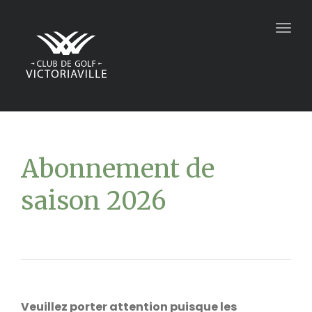
Togg
navig
Abonnement de
saison 2026
Veuillez porter attention puisque les