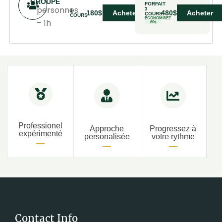
GROUPE
FORFAIT
personnes
3
1
480$
Acheter
180$
Acheter
COURS
COURS
ÉCONOMISEZ
– 1h
60$
Professionel
Approche
Progressez à
expérimenté
personalisée
votre rythme
Contact Info