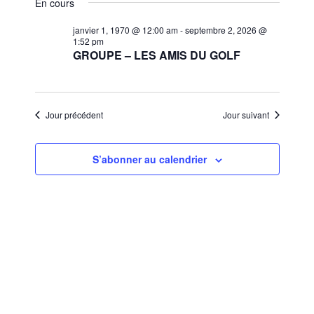
et
En cours
une
vues
navigat
date.
janvier 1, 1970 @ 12:00 am
-
septembre 2, 2026 @
Évèn
1:52 pm
de
GROUPE – LES AMIS DU GOLF
vues
Évènem
Jour précédent
Jour suivant
S’abonner au calendrier