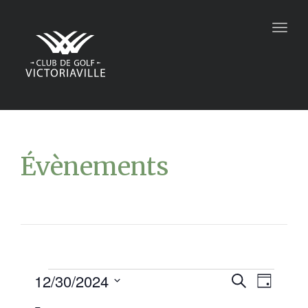
Togg
navig
Évènements
12/30/2024
Recher
Navi
Recherche
Jour
Sélectionnez
de