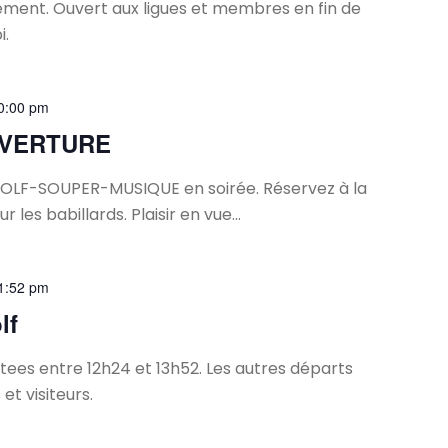
ement. Ouvert aux ligues et membres en fin de
i.
0:00 pm
UVERTURE
OLF-SOUPER-MUSIQUE en soirée. Réservez à la
r les babillards. Plaisir en vue...
1:52 pm
lf
tees entre 12h24 et 13h52. Les autres départs
t visiteurs.