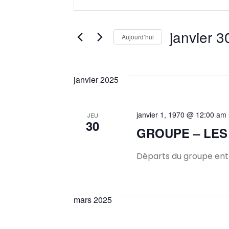
mot-
et
clé.
Rechercher
janvier 3
Aujourd’hui
navigation
Évènements
Sélectionnez
par
une
mot-
de
janvier 2025
date.
clé.
vues
janvier 1, 1970 @ 12:00 am
JEU
30
Évènements
GROUPE – LES
Départs du groupe entr
mars 2025