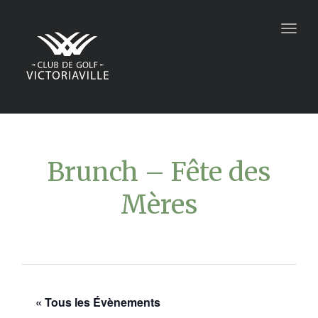
Togg
navig
Brunch – Fête des
Mères
« Tous les Évènements