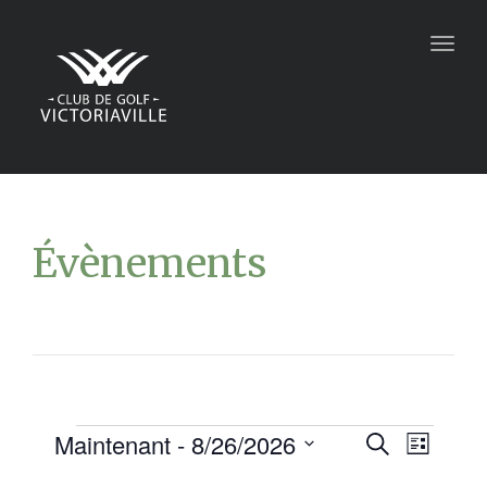
Togg
navig
Évènements
Maintenant
 - 
8/26/2026
Recher
Navi
Recherche
Liste
Sélectionnez
de