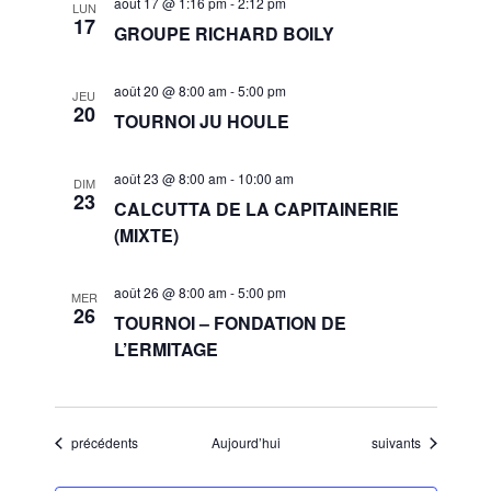
août 17 @ 1:16 pm
-
2:12 pm
LUN
17
GROUPE RICHARD BOILY
août 20 @ 8:00 am
-
5:00 pm
JEU
20
TOURNOI JU HOULE
août 23 @ 8:00 am
-
10:00 am
DIM
23
CALCUTTA DE LA CAPITAINERIE
(MIXTE)
août 26 @ 8:00 am
-
5:00 pm
MER
26
TOURNOI – FONDATION DE
L’ERMITAGE
Évènements
Évènements
précédents
Aujourd’hui
suivants