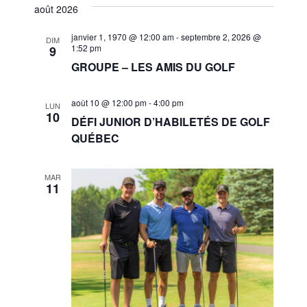
et
une
août 2026
vues
navigat
date.
Évèn
janvier 1, 1970 @ 12:00 am
-
septembre 2, 2026 @
DIM
1:52 pm
9
de
GROUPE – LES AMIS DU GOLF
vues
Évènem
août 10 @ 12:00 pm
-
4:00 pm
LUN
10
DÉFI JUNIOR D’HABILETÉS DE GOLF
QUÉBEC
MAR
11