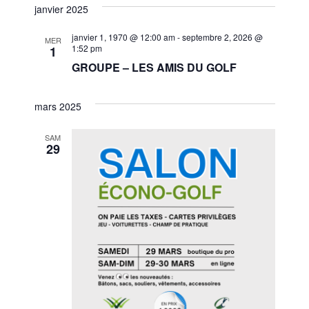
et
une
janvier 2025
vues
navigat
date.
Évèn
janvier 1, 1970 @ 12:00 am
-
septembre 2, 2026 @
MER
1:52 pm
1
de
GROUPE – LES AMIS DU GOLF
vues
Évènem
mars 2025
SAM
29