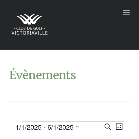
Togg
navig
Évènements
1/1/2025
 - 
6/1/2025
Recher
Navi
Recherche
Liste
Sélectionnez
de