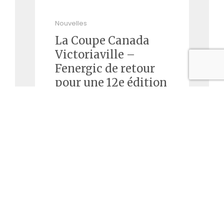
Nouvelles
La Coupe Canada
Victoriaville –
Fenergic de retour
pour une 12e édition
spectaculaire!
Victoriaville, le 3 juin 2025 – Le
prestigieux tournoi de la
Coupe Canada Victoriaville –
Fenergic sera de retour du 14
au 17 août 2025 au Club de
golf Victoriaville pour une 12e
édition qui promet d’en
mettre plein la …
Read More