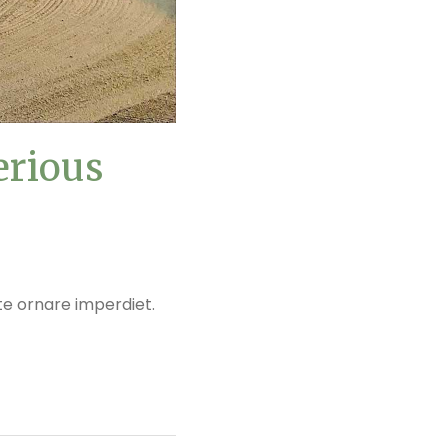
erious
ate ornare imperdiet.