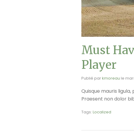
Must Have
Player
Publié par
kmoreau
le
mars
Quisque mauris ligula, 
Praesent non dolor bib
Tags:
Localized