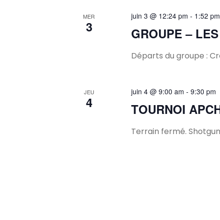
juin 3 @ 12:24 pm
-
1:52 pm
MER
3
GROUPE – LES
Départs du groupe : Cro
juin 4 @ 9:00 am
-
9:30 pm
JEU
4
TOURNOI APC
Terrain fermé. Shotgun 