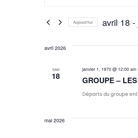
mot-
et
clé.
Rechercher
avril 18
 - 
Aujourd’hui
navigation
Évènements
Sélectionnez
par
une
mot-
de
avril 2026
date.
clé.
vues
janvier 1, 1970 @ 12:00 am
SAM
18
Évènements
GROUPE – LES
Départs du groupe entr
mai 2026