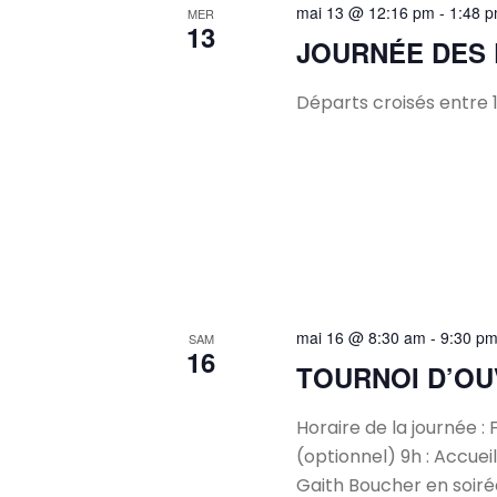
mai 13 @ 12:16 pm
-
1:48 
MER
13
JOURNÉE DES
Départs croisés entre 1
mai 16 @ 8:30 am
-
9:30 p
SAM
16
TOURNOI D’O
Horaire de la journée : 
(optionnel) 9h : Accuei
Gaith Boucher en soirée 