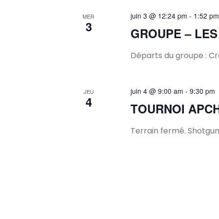
juin 3 @ 12:24 pm
-
1:52 pm
MER
3
GROUPE – LES
Départs du groupe : Cro
juin 4 @ 9:00 am
-
9:30 pm
JEU
4
TOURNOI APC
Terrain fermé. Shotgun 