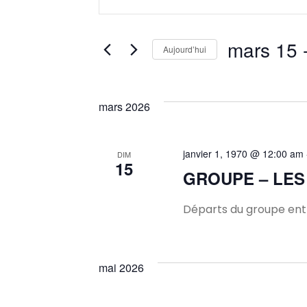
mot-
et
clé.
Rechercher
mars 15
 
Aujourd’hui
navigation
Évènements
Sélectionnez
par
une
mot-
de
mars 2026
date.
clé.
vues
janvier 1, 1970 @ 12:00 am
DIM
15
Évènements
GROUPE – LES
Départs du groupe entr
mai 2026