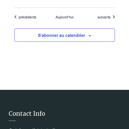
Évènements
Évènements
précédents
Aujourd’hui
suivants
S’abonner au calendrier
Contact Info