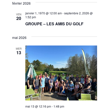
et
une
février 2026
vues
navigat
date.
Évèn
janvier 1, 1970 @ 12:00 am
-
septembre 2, 2026 @
VEN
1:52 pm
20
de
GROUPE – LES AMIS DU GOLF
vues
Évènem
mai 2026
MER
13
mai 13 @ 12:16 pm
-
1:48 pm