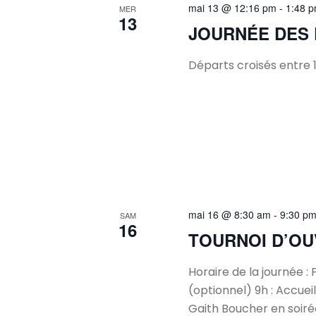
mai 13 @ 12:16 pm
-
1:48 
MER
13
JOURNÉE DES
Départs croisés entre 1
mai 16 @ 8:30 am
-
9:30 p
SAM
16
TOURNOI D’O
Horaire de la journée : 
(optionnel) 9h : Accuei
Gaith Boucher en soirée 