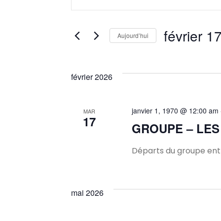
mot-
et
clé.
Rechercher
février 1
Aujourd’hui
navigation
Évènements
Sélectionnez
par
une
mot-
de
février 2026
date.
clé.
vues
janvier 1, 1970 @ 12:00 am
MAR
17
Évènements
GROUPE – LES
Départs du groupe entr
mai 2026