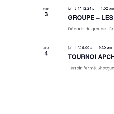
juin 3 @ 12:24 pm
-
1:52 pm
MER
3
GROUPE – LES
Départs du groupe : Cro
juin 4 @ 9:00 am
-
9:30 pm
JEU
4
TOURNOI APC
Terrain fermé. Shotgun 