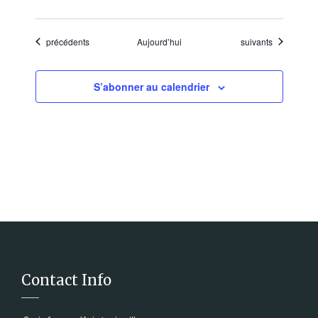
Évènements
Évènements
précédents
Aujourd’hui
suivants
S’abonner au calendrier
Contact Info