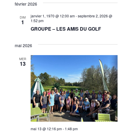
et
une
février 2026
vues
navigat
date.
Évèn
janvier 1, 1970 @ 12:00 am
-
septembre 2, 2026 @
DIM
1:52 pm
1
de
GROUPE – LES AMIS DU GOLF
vues
Évènem
mai 2026
MER
13
mai 13 @ 12:16 pm
-
1:48 pm