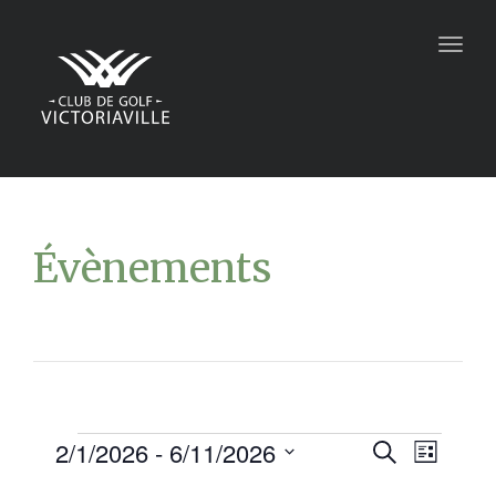
Togg
navig
Évènements
2/1/2026
 - 
6/11/2026
Recher
Navi
Recherche
Liste
Sélectionnez
de