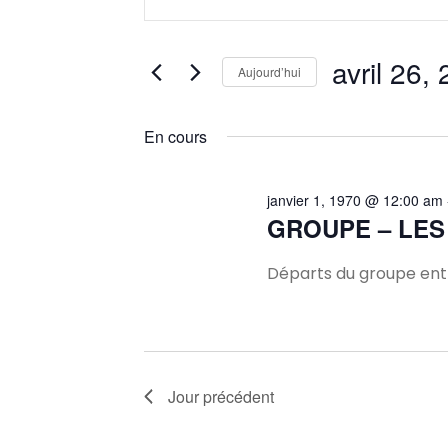
mot-
et
clé.
Rechercher
avril 26,
Aujourd’hui
navigation
Évènements
Sélectionnez
par
une
En cours
mot-
de
date.
clé.
vues
janvier 1, 1970 @ 12:00 am
GROUPE – LES
Évènements
Départs du groupe entr
Jour précédent