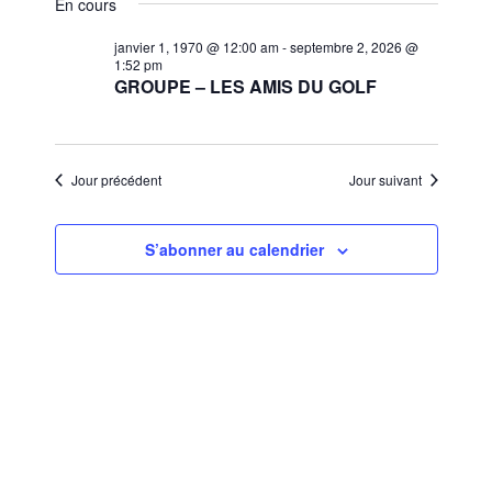
et
En cours
une
vues
navigat
date.
janvier 1, 1970 @ 12:00 am
-
septembre 2, 2026 @
Évèn
1:52 pm
de
GROUPE – LES AMIS DU GOLF
vues
Évènem
Jour précédent
Jour suivant
S’abonner au calendrier