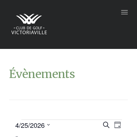
Togg
navig
Évènements
4/25/2026
Recher
Navi
Recherche
Jour
Sélectionnez
de