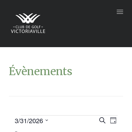
Togg
navig
Évènements
3/31/2026
Recher
Navi
Recherche
Jour
Sélectionnez
de