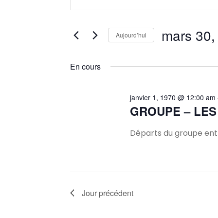
mot-
et
clé.
Rechercher
mars 30,
Aujourd’hui
navigation
Évènements
Sélectionnez
par
une
En cours
mot-
de
date.
clé.
vues
janvier 1, 1970 @ 12:00 am
GROUPE – LES
Évènements
Départs du groupe entr
Jour précédent