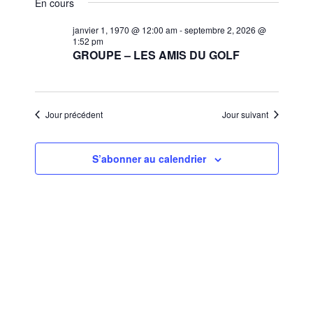
et
En cours
une
vues
navigat
date.
janvier 1, 1970 @ 12:00 am
-
septembre 2, 2026 @
Évèn
1:52 pm
de
GROUPE – LES AMIS DU GOLF
vues
Évènem
Jour précédent
Jour suivant
S’abonner au calendrier