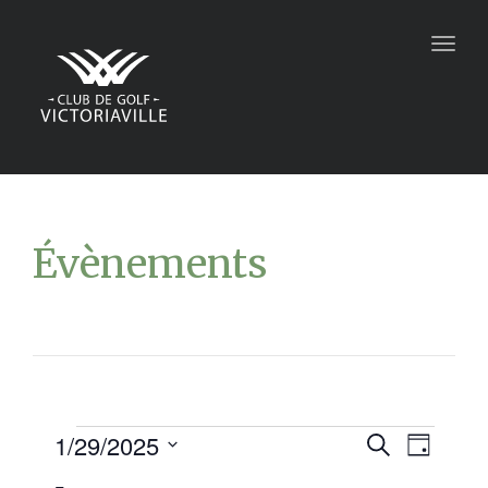
Togg
navig
Évènements
1/29/2025
Recher
Navi
Recherche
Jour
Sélectionnez
de