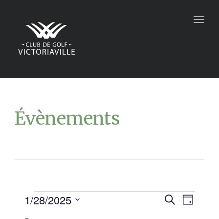
Togg
navig
Évènements
1/28/2025
Recher
Navi
Recherche
Jour
Sélectionnez
de