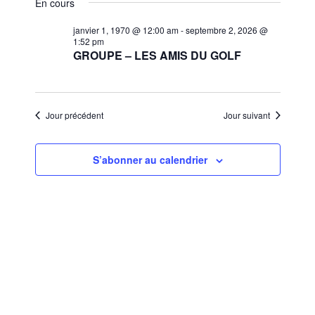
et
En cours
une
vues
navigat
date.
janvier 1, 1970 @ 12:00 am
-
septembre 2, 2026 @
Évèn
1:52 pm
de
GROUPE – LES AMIS DU GOLF
vues
Évènem
Jour précédent
Jour suivant
S’abonner au calendrier