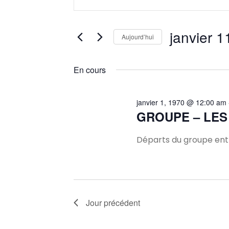
mot-
et
clé.
Rechercher
janvier 1
Aujourd’hui
navigation
Évènements
Sélectionnez
par
une
En cours
mot-
de
date.
clé.
vues
janvier 1, 1970 @ 12:00 am
GROUPE – LES
Évènements
Départs du groupe entr
Jour précédent