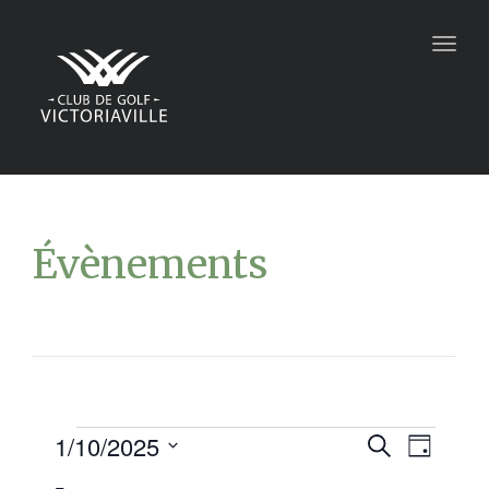
Togg
navig
Évènements
1/10/2025
Recher
Navi
Recherche
Jour
Sélectionnez
de