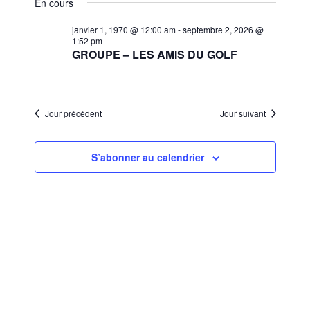
et
En cours
une
vues
navigat
date.
janvier 1, 1970 @ 12:00 am
-
septembre 2, 2026 @
Évèn
1:52 pm
de
GROUPE – LES AMIS DU GOLF
vues
Évènem
Jour précédent
Jour suivant
S’abonner au calendrier