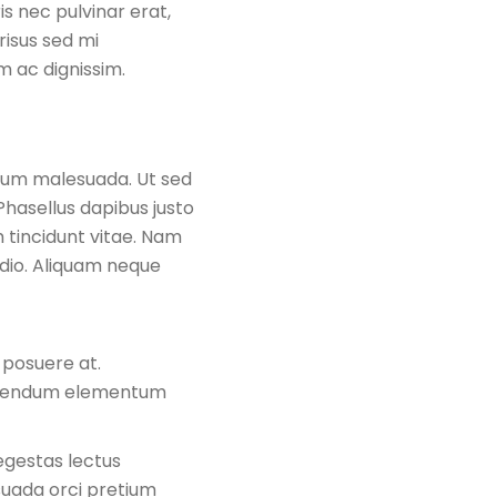
is nec pulvinar erat,
risus sed mi
m ac dignissim.
ndum malesuada. Ut sed
 Phasellus dapibus justo
tincidunt vitae. Nam
 odio. Aliquam neque
 posuere at.
 bibendum elementum
 egestas lectus
esuada orci pretium