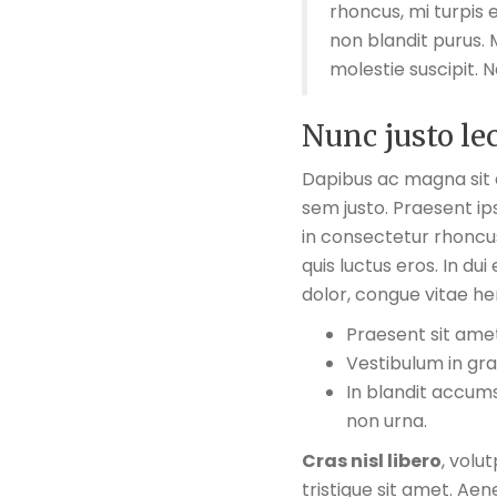
rhoncus, mi turpis e
non blandit purus. 
molestie suscipit. 
Nunc justo le
Dapibus ac magna sit 
sem justo. Praesent ipsu
in consectetur rhoncu
quis luctus eros. In du
dolor, congue vitae hend
Praesent sit amet
Vestibulum in gra
In blandit accum
non urna.
Cras nisl libero
, volu
tristique sit amet. Ae