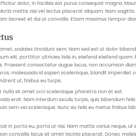
fficitur dolor, in facilisis est purus consequat magna. Maur
Morbi mattis nisi vel lectus placerat aliquam. Nam sagittis 
Nam laoreet et dui ut convallis. Etiam maximus tempor dia
ctus
amet, sodales tincidunt sem. Nam sed est ut dolor bibe
m elit, porttitor ultricies felis in, eleifend eleifend quam.
s. Praesent consectetur augue lacus, non accumsan diam 
i eros, malesuada id sapien scelerisque, blandit imperdiet
rerit ut, finibus eu turpis.
 nulla sit amet orci scelerisque pharetra non et est.
vida erat. Nam interdum iaculis turpis, quis bibendum felis
san sem vel scelerisque. Nunc eu felis eu metus finibus
tpat in porta eu, porta ut nisi. Nam mattis varius neque, ut
nean convallis lacus sit amet lacinia placerat. Donec mal