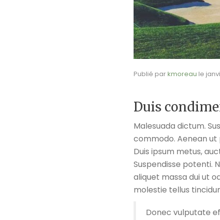
Publié par
kmoreau
le
janv
Duis condim
Malesuada dictum. Susp
commodo. Aenean ut pr
Duis ipsum metus, auct
Suspendisse potenti. N
aliquet massa dui ut o
molestie tellus tincidun
Donec vulputate effi