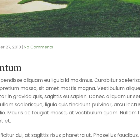
ier 27, 2018
|
No Comments
entum
endisse aliquam eu ligula id maximus. Curabitur sceleris
etium massa, sit amet mattis magna. Vestibulum alique
or in gravida quis, sagittis eu sapien. Donec aliquam ut s
ullam scelerisque, ligula quis tincidunt pulvinar, arcu lec
dio. Mauris ac feugiat massa, at vestibulum quam. Nullam f
t et.
citur dui, at sagittis risus pharetra ut. Phasellus faucibus, 