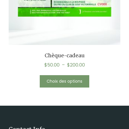
Chèque-cadeau
$
50.00
–
$
200.00
Choix des options