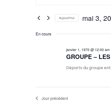
mot-
et
clé.
Rechercher
mai 3, 2
Aujourd’hui
navigation
Évènements
Sélectionnez
par
une
En cours
mot-
de
date.
clé.
vues
janvier 1, 1970 @ 12:00 am
GROUPE – LES
Évènements
Départs du groupe entr
Jour précédent