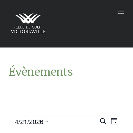
Togg
navig
Évènements
4/21/2026
Recher
Navi
Recherche
Jour
Sélectionnez
de