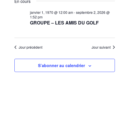
et
En cours
une
vues
navigat
date.
janvier 1, 1970 @ 12:00 am
-
septembre 2, 2026 @
Évèn
1:52 pm
de
GROUPE – LES AMIS DU GOLF
vues
Évènem
Jour précédent
Jour suivant
S’abonner au calendrier