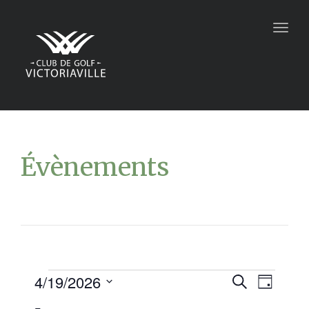
Togg
navig
Évènements
4/19/2026
Recher
Navi
Recherche
Jour
Sélectionnez
de