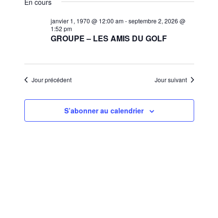
et
En cours
une
vues
navigat
date.
janvier 1, 1970 @ 12:00 am
-
septembre 2, 2026 @
Évèn
1:52 pm
de
GROUPE – LES AMIS DU GOLF
vues
Évènem
Jour précédent
Jour suivant
S’abonner au calendrier