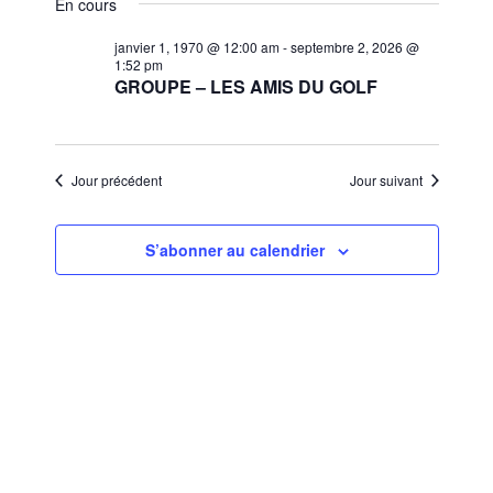
et
En cours
une
vues
navigat
date.
janvier 1, 1970 @ 12:00 am
-
septembre 2, 2026 @
Évèn
1:52 pm
de
GROUPE – LES AMIS DU GOLF
vues
Évènem
Jour précédent
Jour suivant
S’abonner au calendrier