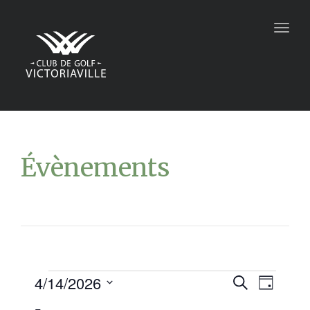
Togg
navig
Évènements
4/14/2026
Recher
Navi
Recherche
Jour
Sélectionnez
de