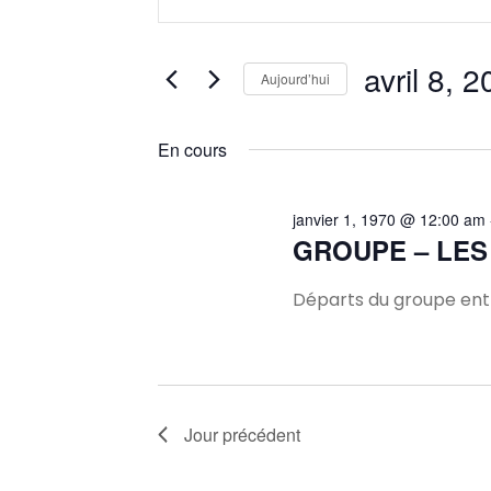
mot-
et
clé.
Rechercher
avril 8, 
Aujourd’hui
navigation
Évènements
Sélectionnez
par
une
En cours
mot-
de
date.
clé.
vues
janvier 1, 1970 @ 12:00 am
GROUPE – LES
Évènements
Départs du groupe entr
Jour précédent