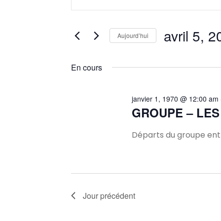
mot-
et
clé.
Rechercher
avril 5, 
Aujourd’hui
navigation
Évènements
Sélectionnez
par
une
En cours
mot-
de
date.
clé.
vues
janvier 1, 1970 @ 12:00 am
GROUPE – LES
Évènements
Départs du groupe entr
Jour précédent