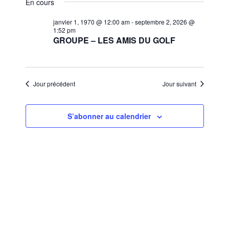
et
En cours
une
vues
navigat
date.
janvier 1, 1970 @ 12:00 am
-
septembre 2, 2026 @
Évèn
1:52 pm
de
GROUPE – LES AMIS DU GOLF
vues
Évènem
Jour précédent
Jour suivant
S’abonner au calendrier