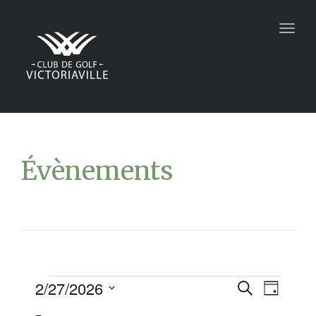
Togg
navig
Évènements
2/27/2026
Recher
Navi
Recherche
Jour
Sélectionnez
de