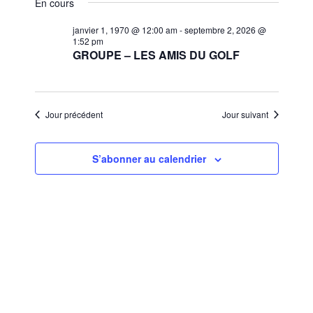
et
En cours
une
vues
navigat
date.
janvier 1, 1970 @ 12:00 am
-
septembre 2, 2026 @
Évèn
1:52 pm
de
GROUPE – LES AMIS DU GOLF
vues
Évènem
Jour précédent
Jour suivant
S’abonner au calendrier