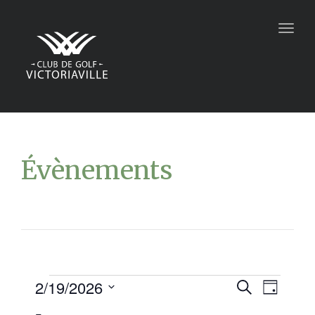
Togg
navig
Évènements
2/19/2026
Recher
Navi
Recherche
Jour
Sélectionnez
de