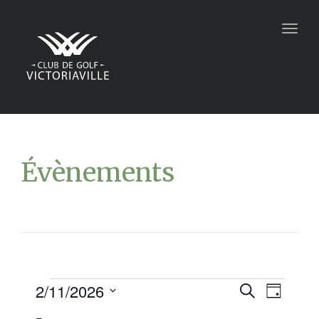
Togg
navig
Évènements
2/11/2026
Recher
Navi
Recherche
Jour
Sélectionnez
de