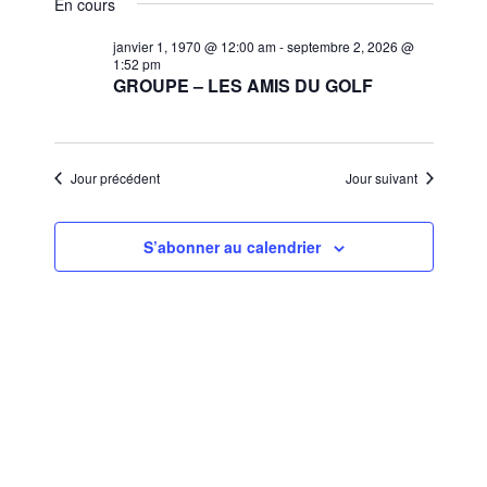
et
En cours
une
vues
navigat
date.
janvier 1, 1970 @ 12:00 am
-
septembre 2, 2026 @
Évèn
1:52 pm
de
GROUPE – LES AMIS DU GOLF
vues
Évènem
Jour précédent
Jour suivant
S’abonner au calendrier