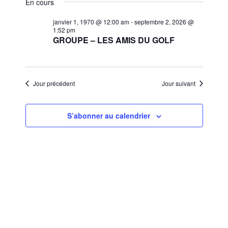
et
En cours
une
vues
navigat
date.
janvier 1, 1970 @ 12:00 am
-
septembre 2, 2026 @
Évèn
1:52 pm
de
GROUPE – LES AMIS DU GOLF
vues
Évènem
Jour précédent
Jour suivant
S’abonner au calendrier