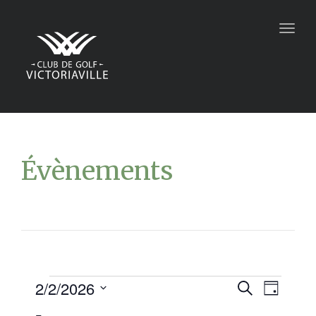
Togg
navig
Évènements
2/2/2026
Recher
Navi
Recherche
Jour
Sélectionnez
de