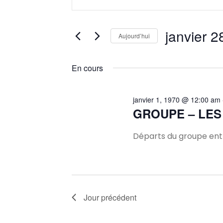
mot-
et
clé.
Rechercher
janvier 2
Aujourd’hui
navigation
Évènements
Sélectionnez
par
une
En cours
mot-
de
date.
clé.
vues
janvier 1, 1970 @ 12:00 am
GROUPE – LES
Évènements
Départs du groupe entr
Jour précédent