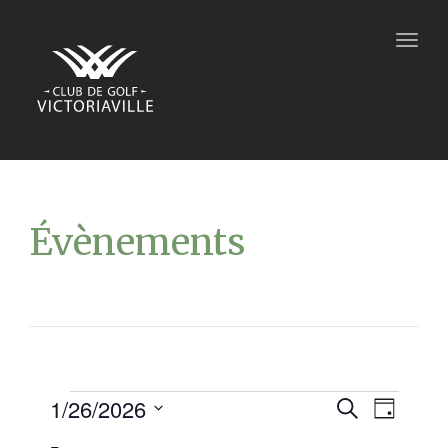
Togg
navig
Évènements
1/26/2026
Recher
Navi
Recherche
Jour
Sélectionnez
de