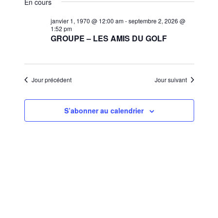
et
En cours
une
vues
navigat
date.
janvier 1, 1970 @ 12:00 am
-
septembre 2, 2026 @
Évèn
1:52 pm
de
GROUPE – LES AMIS DU GOLF
vues
Évènem
Jour précédent
Jour suivant
S’abonner au calendrier