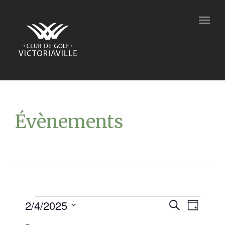
Togg
navig
Évènements
2/4/2025
Recher
Navi
Recherche
Jour
Sélectionnez
de