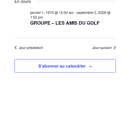
et
En cours
une
vues
navigat
date.
janvier 1, 1970 @ 12:00 am
-
septembre 2, 2026 @
Évèn
1:52 pm
de
GROUPE – LES AMIS DU GOLF
vues
Évènem
Jour précédent
Jour suivant
S’abonner au calendrier