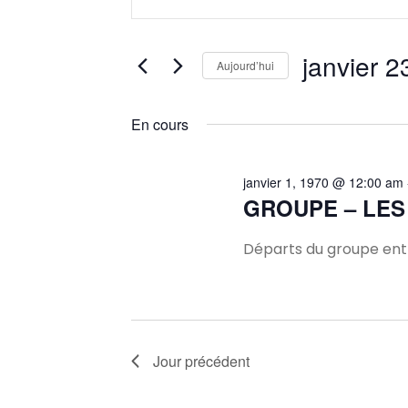
mot-
et
clé.
Rechercher
janvier 2
Aujourd’hui
navigation
Évènements
Sélectionnez
par
une
En cours
mot-
de
date.
clé.
vues
janvier 1, 1970 @ 12:00 am
GROUPE – LES
Évènements
Départs du groupe entr
Jour précédent