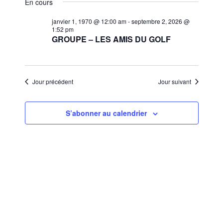
et
En cours
une
vues
navigat
date.
janvier 1, 1970 @ 12:00 am
-
septembre 2, 2026 @
Évèn
1:52 pm
de
GROUPE – LES AMIS DU GOLF
vues
Évènem
Jour précédent
Jour suivant
S’abonner au calendrier