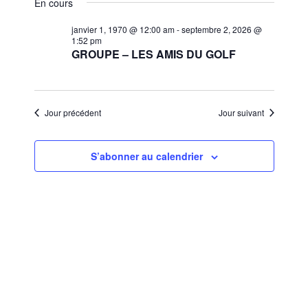
et
En cours
une
vues
navigat
date.
janvier 1, 1970 @ 12:00 am
-
septembre 2, 2026 @
Évèn
1:52 pm
de
GROUPE – LES AMIS DU GOLF
vues
Évènem
Jour précédent
Jour suivant
S’abonner au calendrier